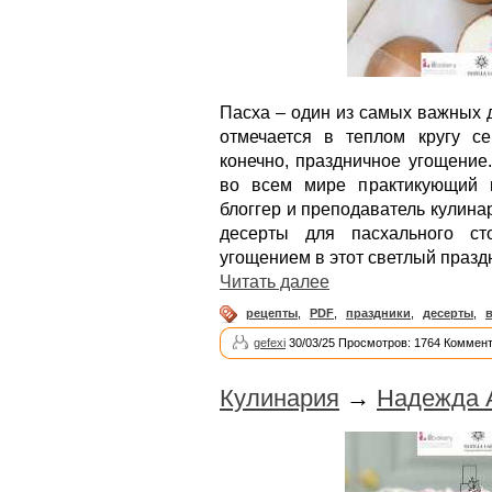
Пасха – один из самых важных д
отмечается в теплом кругу се
конечно, праздничное угощение
во всем мире практикующий 
блоггер и преподаватель кулин
десерты для пасхального ст
угощением в этот светлый празд
Читать далее
рецепты
,
PDF
,
праздники
,
десерты
,
gefexi
30/03/25 Просмотров: 1764 Коммент
Кулинария
→
Надежда 