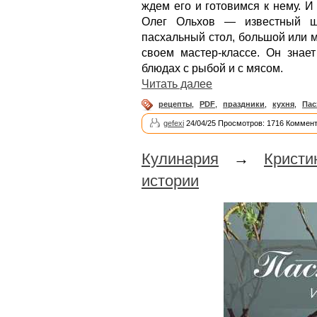
ждем его и готовимся к нему. И
Олег Ольхов — известный ше
пасхальный стол, большой или 
своем мастер-классе. Он знает
блюдах с рыбой и с мясом.
Читать далее
рецепты
,
PDF
,
праздники
,
кухня
,
Пас
gefexi
24/04/25 Просмотров: 1716 Коммент
Кулинария
→
Крист
истории