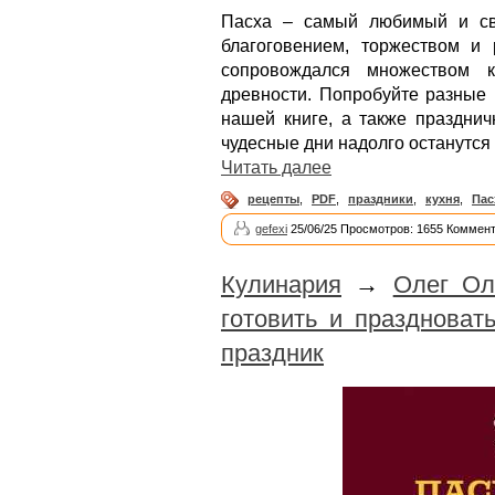
Пасха – самый любимый и св
благоговением, торжеством и 
сопровождался множеством к
древности. Попробуйте разные 
нашей книге, а также празднич
чудесные дни надолго останутся 
Читать далее
рецепты
,
PDF
,
праздники
,
кухня
,
Пас
gefexi
25/06/25 Просмотров: 1655 Коммент
Кулинария
→
Олег Ол
готовить и празднова
праздник