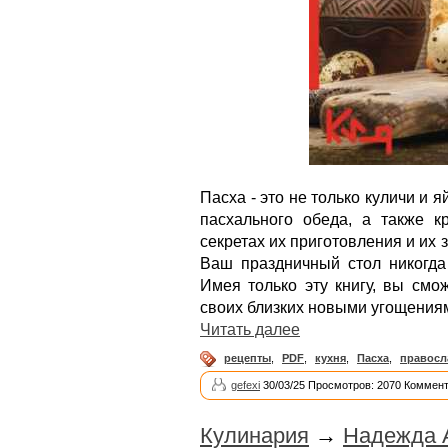
Пасха - это не только куличи и 
пасхального обеда, а также 
секретах их приготовления и их 
Ваш праздничный стол никогда
Имея только эту книгу, вы смо
своих близких новыми угощения
Читать далее
рецепты
,
PDF
,
кухня
,
Пасха
,
правосл
gefexi
30/03/25 Просмотров: 2070 Коммент
Кулинария
→
Надежда 