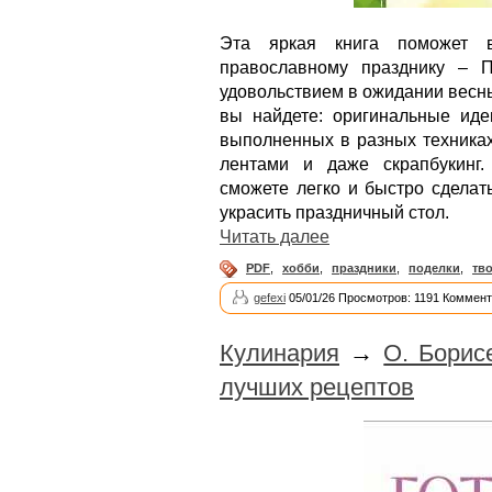
Эта яркая книга поможет в
православному празднику – 
удовольствием в ожидании весны
вы найдете: оригинальные иде
выполненных в разных техниках
лентами и даже скрапбукинг
сможете легко и быстро сделат
украсить праздничный стол.
Читать далее
PDF
,
хобби
,
праздники
,
поделки
,
тв
gefexi
05/01/26 Просмотров: 1191 Коммент
Кулинария
→
О. Борис
лучших рецептов