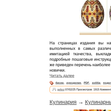
На страницах издания вы на
выполненных в самых различн
имитацией ткачества, выкла
подробные пошаговые инструкци
же приведен перечень наиболее
новички.
Читать далее
бисер
,
рукоделие
,
PDF
,
хобби
,
поде
gefexi
07/02/25 Просмотров: 1915 Коммент
Кулинария
→
Кулинарны