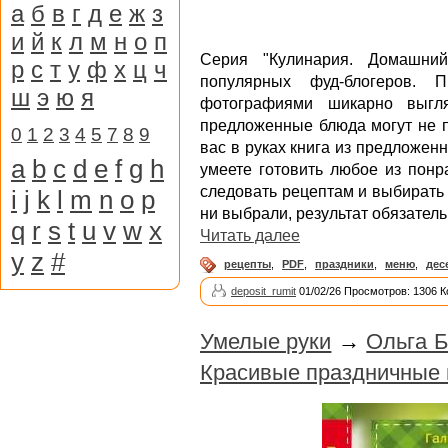
а
б
в
г
д
е
ж
з
и
й
к
л
м
н
о
п
Серия "Кулинария. Домашний
р
с
т
у
ф
х
ц
ч
популярных фуд-блогеров. 
ш
э
ю
я
фотографиями шикарно выгля
предложенные блюда могут не п
0
1
2
3
4
5
7
8
9
вас в руках книга из предложенн
a
b
c
d
e
f
g
h
умеете готовить любое из понр
следовать рецептам и выбирать
i
j
k
l
m
n
o
p
ни выбрали, результат обязатель
q
r
s
t
u
v
w
x
Читать далее
y
z
#
рецепты
,
PDF
,
праздники
,
меню
,
дес
deposit_rumit
01/02/26 Просмотров: 1306 
Умелые руки
→
Ольга Б
Красивые праздничные 