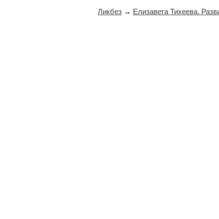
Ликбез
→
Елизавета Тихеева. Разв