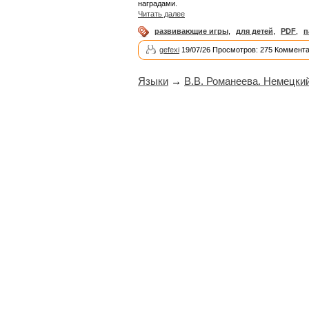
наградами.
Читать далее
развивающие игры
,
для детей
,
PDF
,
п
gefexi
19/07/26 Просмотров: 275 Коммента
Языки
→
В.В. Романеева. Немецки