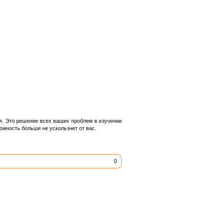
ся. Это решение всех ваших проблем в изучении
можность больше не ускользнет от вас.
0