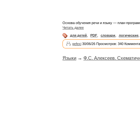
Основа обучения речи и языку — план-программ
Читать далее
для детей
,
PDF
,
словари
,
логические
gefexi
30/06/26 Просмотров: 340 Коммента
Языки
→
Ф.С. Алексеев. Схематич