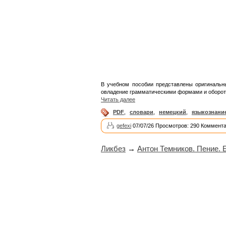
В учебном пособии представлены оригинальны
овладение грамматическими формами и оборот
Читать далее
PDF
,
словари
,
немецкий
,
языкознани
gefexi
07/07/26 Просмотров: 290 Коммента
Ликбез
→
Антон Темников. Пение. 