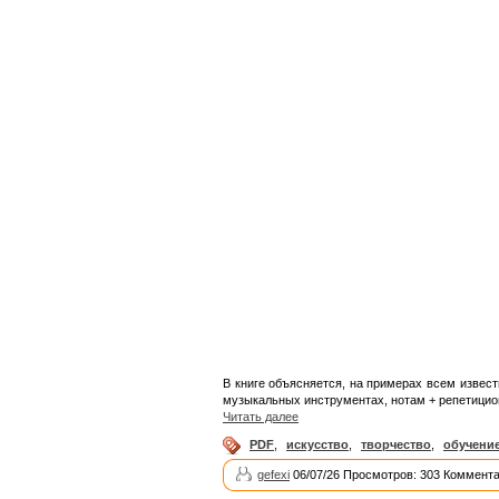
В книге объясняется, на примерах всем извес
музыкальных инструментах, нотам + репетицион
Читать далее
PDF
,
искусство
,
творчество
,
обучени
gefexi
06/07/26 Просмотров: 303 Коммента