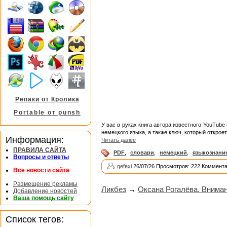
Репаки от Кролика
Portable от punsh
У вас в руках книга автора известного YouTub
немецкого языка, а также ключ, который открое
Информация:
Читать далее
ПРАВИЛА САЙТА
PDF
,
словари
,
немецкий
,
языкознани
Вопросы и ответы
gefexi
26/07/26 Просмотров: 222 Коммента
Все новости сайта
Размещение рекламы
Ликбез
→
Оксана Рогалёва. Вниман
Добавление новостей
Ваша помощь сайту
Список тегов: