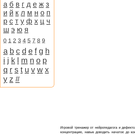
а
б
в
г
д
е
ж
з
и
й
к
л
м
н
о
п
р
с
т
у
ф
х
ц
ч
ш
э
ю
я
0
1
2
3
4
5
7
8
9
a
b
c
d
e
f
g
h
i
j
k
l
m
n
o
p
q
r
s
t
u
v
w
x
y
z
#
Игровой тренажер от нейропедагога и дефекто
концентрацию, навык доводить начатое до ко