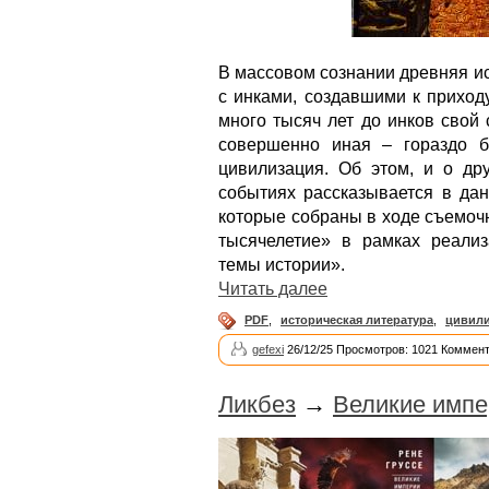
В массовом сознании древняя и
с инками, создавшими к приход
много тысяч лет до инков свой
совершенно иная – гораздо б
цивилизация. Об этом, и о др
событиях рассказывается в дан
которые собраны в ходе съемочн
тысячелетие» в рамках реализ
темы истории».
Читать далее
PDF
,
историческая литература
,
цивили
gefexi
26/12/25 Просмотров: 1021 Коммент
Ликбез
→
Великие импе