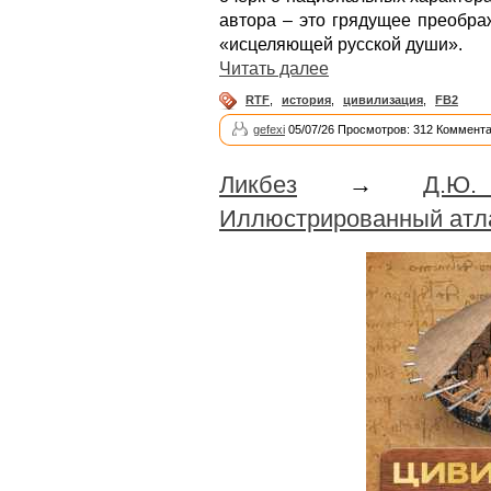
автора – это грядущее преобра
«исцеляющей русской души».
Читать далее
RTF
,
история
,
цивилизация
,
FB2
gefexi
05/07/26 Просмотров: 312 Коммента
Ликбез
→
Д.Ю.
Иллюстрированный атла