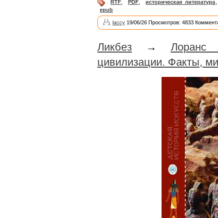
RTF
,
PDF
,
историческая литература
epub
laccy
19/06/26 Просмотров: 4833 Коммент
Ликбез
→
Лоранс 
цивилизации. Факты, м