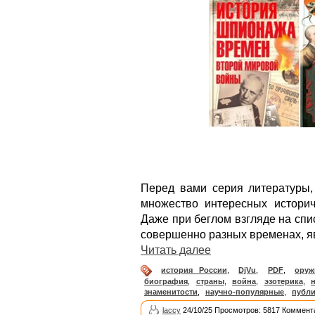
Перед вами серия литературы,
множество интересных историч
Даже при беглом взгляде на спи
совершенно разных временах, я
Читать далее
история России
,
DjVu
,
PDF
,
оруж
биография
,
страны
,
война
,
эзотерика
,
знаменитости
,
научно-популярные
,
публи
laccy
24/10/25 Просмотров: 5817 Коммент