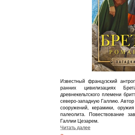
Известный французский антро
ранних цивилизациях Бре
древнекельтского племени брит
северо-западную Галлию. Автор
сооружений, керамики, оружи
палеолита. Повествование за
Галлии Цезарем.
Читать далее