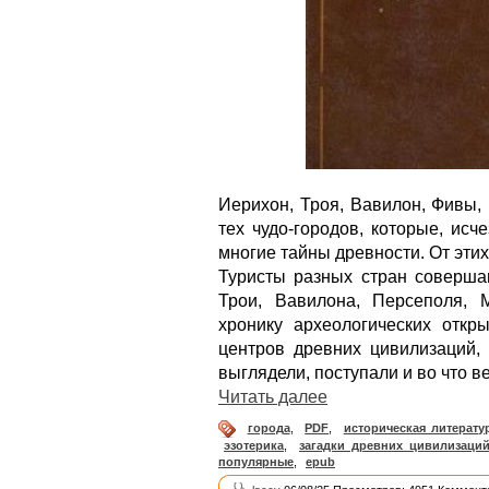
Иерихон, Троя, Вавилон, Фивы,
тех чудо-городов, которые, исч
многие тайны древности. От эти
Туристы разных стран соверша
Трои, Вавилона, Персеполя, 
хронику археологических откр
центров древних цивилизаций,
выглядели, поступали и во что в
Читать далее
города
,
PDF
,
историческая литерату
эзотерика
,
загадки древних цивилизаци
популярные
,
epub