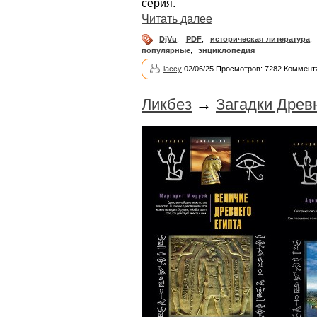
серия.
Читать далее
DjVu
,
PDF
,
историческая литература
,
популярные
,
энциклопедия
laccy
02/06/25 Просмотров: 7282 Коммент
Ликбез
→
Загадки Древн