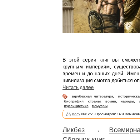
В этой серии книг вы сможет
крупным империям, существо
времен и до наших дней. Имен
цивилизация смогла добиться оп
Читать далее
зарубежная литература
,
историческа
биография
,
страны
,
война
,
народы
,
публицистика
,
мемуары
laccy
06/12/25 Просмотров: 1481 Коммент
Ликбез
→
Всемирн
Сборник книг