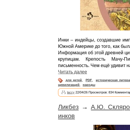
Инки – индейцы, создавшие имп
Южной Америке до того, как бы
Информация об этой древней ци
крупицам. Крепость Мачу-Пи
письменность. Чем ещё удивит н
Читать далее
для детей
,
PDF
,
историческая литера
цивилизаций
,
народы
laccy
22/04/26 Просмотров: 834 Коммента
Ликбез
→
А.Ю. Скляро
инков