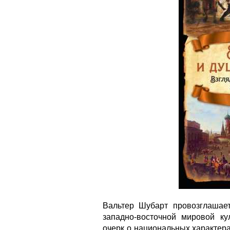
Вальтер Шубарт провозглашае
западно-восточной мировой ку
очерк о национальных характер