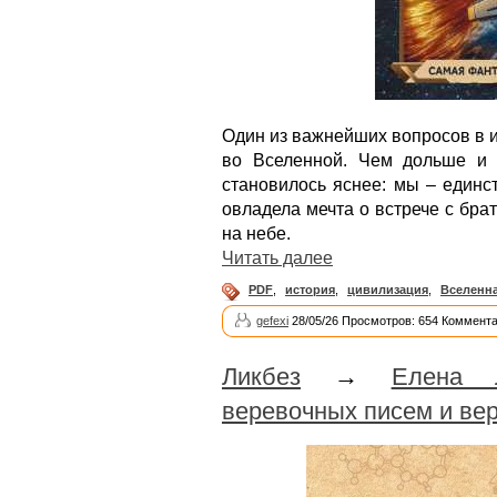
Один из важнейших вопросов в и
во Вселенной. Чем дольше и 
становилось яснее: мы – единс
овладела мечта о встрече с бра
на небе.
Читать далее
PDF
,
история
,
цивилизация
,
Вселенн
gefexi
28/05/26 Просмотров: 654 Коммента
Ликбез
→
Елена Л
веревочных писем и ве