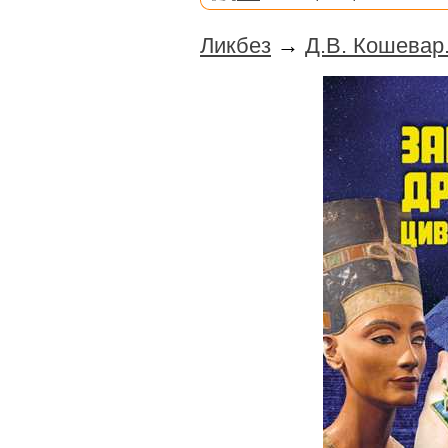
Ликбез
→
Д.В. Кошевар