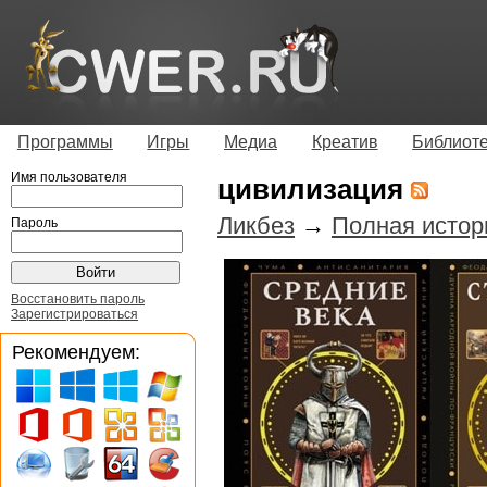
Программы
Игры
Медиа
Креатив
Библиот
Имя пользователя
цивилизация
Ликбез
→
Полная истори
Пароль
Восстановить пароль
Зарегистрироваться
Рекомендуем: