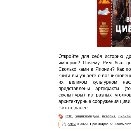
Откройте для себя историю др
империя? Почему Рим был це
Сколько ками в Японии? Как по
книги вы узнаете о возникновен
их великом культурном на
представлены артефакты (т
скульптуры) из разных уголко
архитектурные сооружения циви
Читать далее
PDF
,
энциклопедии
,
история
,
цивили
gefexi
09/06/26 Просмотров: 510 Коммента