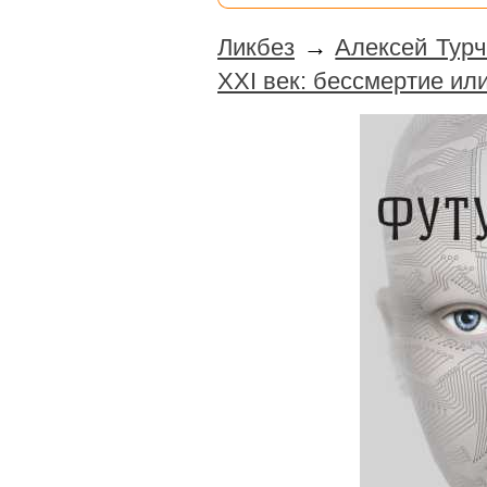
Ликбез
→
Алексей Турч
XXI век: бессмертие ил