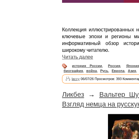
Коллекция иллюстрированных н
ключевые эпохи и регионы ми
информативный обзор истори
широкому читателю.
Читать далее
история России
,
Россия
,
Япони
биография
,
война
,
Русь
,
Европа
,
Азия
,
laccy
06/07/26 Просмотров: 393 Коммента
Ликбез
→
Вальтер Шу
Взгляд немца на русск