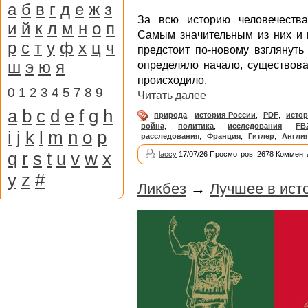
а
б
в
г
д
е
ж
з
За всю историю человечеств
и
й
к
л
м
н
о
п
Самым значительным из них и 
р
с
т
у
ф
х
ц
ч
предстоит по-новому взглянуть
ш
э
ю
я
определяло начало, существова
происходило.
0
1
2
3
4
5
7
8
9
Читать далее
a
b
c
d
e
f
g
h
природа
,
история России
,
PDF
,
истор
война
,
политика
,
исследования
,
FB
i
j
k
l
m
n
o
p
расследования
,
Франция
,
Гитлер
,
Англи
q
r
s
t
u
v
w
x
laccy
17/07/26 Просмотров: 2678 Коммент
y
z
#
Ликбез
→
Лучшее в исто